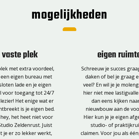
mogelijkheden
vaste plek
eigen ruimt
lek met extra voordeel,
Schreeuw je succes graa
 een eigen bureau met
daken of bel je graag 
sloten lade en je eigen
veel? En wil je je mole
l voor toegang tot 24/7
hier niet mee lastigval
ezier! Het enige wat er
dan eens kijken naa
tbreekt is je eigen bed.
nieuwbouw aan de voor
hey, het heet niet voor
Hier kun je je eigen afg
Studio Zeldenrust. Juist
studio- of praktijkru
 je er zo lekker werkt,
claimen. Voor jou als één