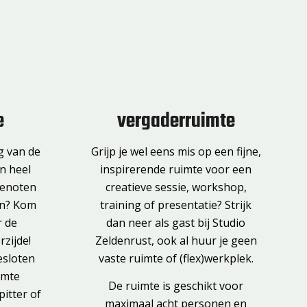
e
vergaderruimte
g van de
Grijp je wel eens mis op een fijne,
en heel
inspirerende ruimte voor een
ngenoten
creatieve sessie, workshop,
len? Kom
training of presentatie? Strijk
r de
dan neer als gast bij Studio
zijde!
Zeldenrust, ook al huur je geen
esloten
vaste ruimte of (flex)werkplek.
imte
De ruimte is geschikt voor
pitter of
maximaal acht personen en