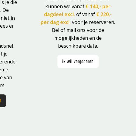
ls je die
kunnen we vanaf
€ 140,-
per
k. De
dagdeel excl.
of vanaf
€ 220,-
niet in
per dag excl.
voor je reserveren.
ees er
Bel of mail ons voor de
mogelijkheden en de
ndsnel
beschikbare data.
tijd
ik wil vergaderen
rerende
ieme
ie van
rs.
t