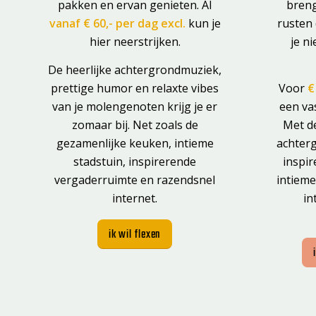
pakken en ervan genieten. Al
breng
vanaf € 60,- per dag excl.
kun je
rusten 
hier neerstrijken.
je ni
De heerlijke achtergrondmuziek,
prettige humor en relaxte vibes
Voor
€
van je molengenoten krijg je er
een va
zomaar bij. Net zoals de
Met d
gezamenlijke keuken, intieme
achter
stadstuin, inspirerende
inspi
vergaderruimte en razendsnel
intieme
internet.
in
ik wil flexen