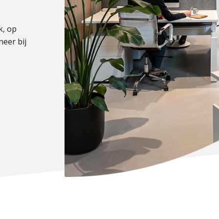
k, op
neer bij