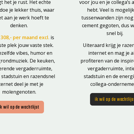
t het je rust. Het echte
voor jou en je collega’s a
doe je lekker thuis, waar
hebt. Veel is mogelij
et aan je werk hoeft te
tussenwanden zijn nog 
denken.
cement gegoten, dus w
snel bij.
 308,- per maand excl.
is
ste plek jouw vaste stek.
Uiteraard krijg je raze
ezelfde vibes, humor en
internet en mag je al
grondmuziek. De keuken,
profiteren van de inspi
rerende vergaderruimte,
vergaderruimte, int
 stadstuin en razendsnel
stadstuin en de energ
ternet deel je met je
collega-onderneme
molengenoten.
ik wil op de wachtlijs
ik wil op de wachtlijst