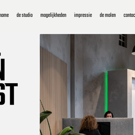
home
de studio
mogelijkheden
impressie
de molen
contac